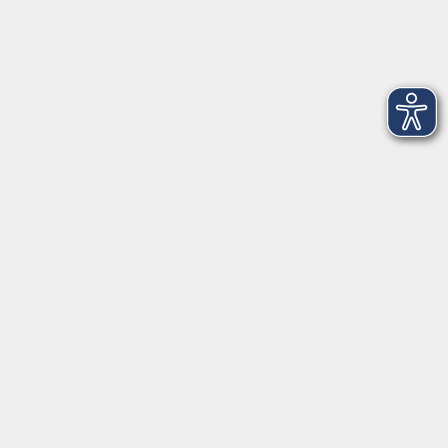
Farbtypgerechte Schminkberatung
Sa. 28.11.2026 13:00
Freising
NEU: Kraftquelle Jahreskreis – Mit
Pflanzenwissen und Achtsamkeit Resilienz
stärken
Sa. 12.12.2026 16:30
Freising
SelbstCoaching - Weiterbildung