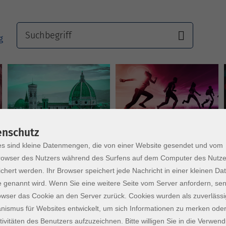
Sprachen
Gesundheit
enschutz
s sind kleine Datenmengen, die von einer Website gesendet und vom
owser des Nutzers während des Surfens auf dem Computer des Nutze
chert werden. Ihr Browser speichert jede Nachricht in einer kleinen Dat
 genannt wird. Wenn Sie eine weitere Seite vom Server anfordern, se
owser das Cookie an den Server zurück. Cookies wurden als zuverlässi
ismus für Websites entwickelt, um sich Informationen zu merken oder
tivitäten des Benutzers aufzuzeichnen. Bitte willigen Sie in die Verwen