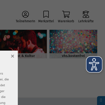
TeilnehmerIn
Merkzettel
Warenkorb
Lehrkräfte
×
Kunst & Kultur
vhs.kostenfrei
rs
ei, die
ndet
ger
 die
dung