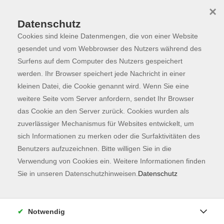
×
Datenschutz
Cookies sind kleine Datenmengen, die von einer Website
Skip to main content
You are here:
Lehrkräfte
vhs cloud
gesendet und vom Webbrowser des Nutzers während des
Surfens auf dem Computer des Nutzers gespeichert
werden. Ihr Browser speichert jede Nachricht in einer
kleinen Datei, die Cookie genannt wird. Wenn Sie eine
vhs cloud
weitere Seite vom Server anfordern, sendet Ihr Browser
Für Ihre Bildungsangebote: die
das Cookie an den Server zurück. Cookies wurden als
vhs.cloud
zuverlässiger Mechanismus für Websites entwickelt, um
sich Informationen zu merken oder die Surfaktivitäten des
Die mehr als 1.000 Volkshochschulen in Deutschland
Benutzers aufzuzeichnen. Bitte willigen Sie in die
haben gemeinsam eine neue Online-Plattform entwickelt.
Verwendung von Cookies ein. Weitere Informationen finden
Sie in unseren Datenschutzhinweisen.
Datenschutz
Über die
vhs.cloud
können Sie z. B. Unterrichtsmaterial
bereitstellen, Übungsaufgaben hinterlegen, in einem
Forum diskutieren oder sich per Chat mit den
Notwendig
Teilnehmenden austauschen. Auch Videokonferenzen