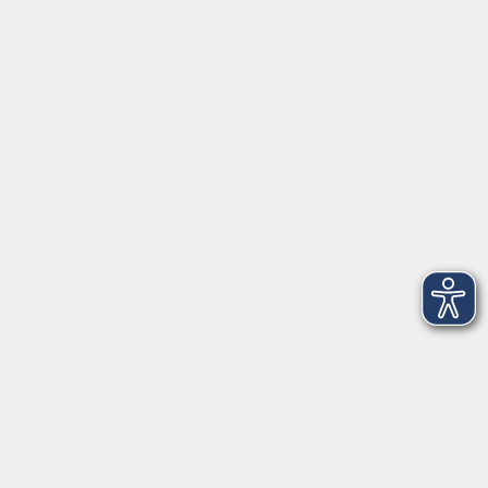
vhs.cloud:
Was bietet die vhs.cloud!
Für Lehrkräfte: 1. Registrierung als Lehrkraft in der
vhs.cloud
Für Lehrkräfte: 2. Aufbau der vhs.cloud
Für Lehrkräfte: 3. Den Unterrichtsraum für Ihren Kurs in der
vhs.cloud gestalten
Für Lehrkräfte: 4. Benachrichtigungen aus Ihrem Kurs
erhalten
Für Lehrkräfte: 5. Medien für Ihren Kurs suchen und
speichern
Für Lehrkräfte: 6. Interne Links setzen
Für Lehrkräfte: 7. Kurs- und Gruppenmessenger