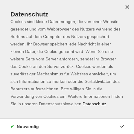
×
Datenschutz
Cookies sind kleine Datenmengen, die von einer Website
Skip to main content
You are here:
Ausbildungen
Ausbildungen
gesendet und vom Webbrowser des Nutzers während des
Surfens auf dem Computer des Nutzers gespeichert
werden. Ihr Browser speichert jede Nachricht in einer
kleinen Datei, die Cookie genannt wird. Wenn Sie eine
Ausbildungen an der vhs Freising
weitere Seite vom Server anfordern, sendet Ihr Browser
das Cookie an den Server zurück. Cookies wurden als
Erfolgreiche Aus-, Fort- und Weiterbildungen haben an der
zuverlässiger Mechanismus für Websites entwickelt, um
vhs Freising e. V., der Freisinger Akademie für
sich Informationen zu merken oder die Surfaktivitäten des
Erwachsenenbildung, eine lange Tradition.
Benutzers aufzuzeichnen. Bitte willigen Sie in die
Verwendung von Cookies ein. Weitere Informationen finden
Die stetig wachsende Bedeutung von Berufen und
Sie in unseren Datenschutzhinweisen.
Datenschutz
Zusatzqualifikationen im Gesundheitsbereich führte schon
1997 dazu, auch in den Bereichen Gesundheit und
Persönlichkeitsbildung Aus-, Fort- und Weiterbildungen
Notwendig
aufzunehmen.