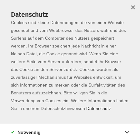
×
Datenschutz
Cookies sind kleine Datenmengen, die von einer Website
Skip to main content
You are here:
Dozierende
gesendet und vom Webbrowser des Nutzers während des
Surfens auf dem Computer des Nutzers gespeichert
werden. Ihr Browser speichert jede Nachricht in einer
kleinen Datei, die Cookie genannt wird. Wenn Sie eine
Goebel, Susanne
weitere Seite vom Server anfordern, sendet Ihr Browser
das Cookie an den Server zurück. Cookies wurden als
Dipl.-Sozialpädagogin und
zuverlässiger Mechanismus für Websites entwickelt, um
Leiterin für meditativen Tanz
sich Informationen zu merken oder die Surfaktivitäten des
und Chanten,
Benutzers aufzuzeichnen. Bitte willigen Sie in die
Stimmpädagogin nach der
Verwendung von Cookies ein. Weitere Informationen finden
Lichtenberger Methode
Sie in unseren Datenschutzhinweisen.
Datenschutz
Weiterbildungen in Gesang,
Stimmarbeit und Chanten,
Tanztherapie, Internationalem
Notwendig
Volkstanz, Tanz mit Kindern und