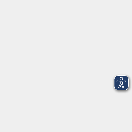
Di. 04.05.2027 08:30
Freising
Orientierungskurs
Di. 22.06.2027 08:30
Freising
zurück zur Übersicht