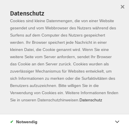
×
Datenschutz
Cookies sind kleine Datenmengen, die von einer Website
Skip to main content
You are here:
Dozierende
gesendet und vom Webbrowser des Nutzers während des
Surfens auf dem Computer des Nutzers gespeichert
werden. Ihr Browser speichert jede Nachricht in einer
kleinen Datei, die Cookie genannt wird. Wenn Sie eine
Adolf, Paulina
weitere Seite vom Server anfordern, sendet Ihr Browser
das Cookie an den Server zurück. Cookies wurden als
Lehrkraft für DaF/DaZ
zuverlässiger Mechanismus für Websites entwickelt, um
Nachdem ich den theoretischen
sich Informationen zu merken oder die Surfaktivitäten des
Teil meiner Führerscheinprüfung
Benutzers aufzuzeichnen. Bitte willigen Sie in die
mit der Note "ausgezeichnet"
Verwendung von Cookies ein. Weitere Informationen finden
bestanden hatte, fiel ich bei dem
Sie in unseren Datenschutzhinweisen.
Datenschutz
praktischen Teil glatt durch. Das
hat mich gelehrt, die Praxis nicht
mehr zu vernachlässigen. So
Notwendig
wandte ich mich auch im