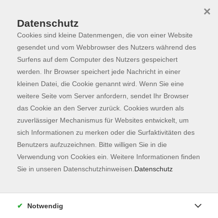
×
Datenschutz
Cookies sind kleine Datenmengen, die von einer Website
Skip to main content
You are here:
Über uns
Unsere Lehrkräfte
gesendet und vom Webbrowser des Nutzers während des
Surfens auf dem Computer des Nutzers gespeichert
werden. Ihr Browser speichert jede Nachricht in einer
kleinen Datei, die Cookie genannt wird. Wenn Sie eine
weitere Seite vom Server anfordern, sendet Ihr Browser
Der Dozent konnte leider nicht gefunden
das Cookie an den Server zurück. Cookies wurden als
werden
zuverlässiger Mechanismus für Websites entwickelt, um
sich Informationen zu merken oder die Surfaktivitäten des
Benutzers aufzuzeichnen. Bitte willigen Sie in die
Verwendung von Cookies ein. Weitere Informationen finden
Sie in unseren Datenschutzhinweisen.
Datenschutz
Kontaktformular
Impressum
Notwendig
AGB