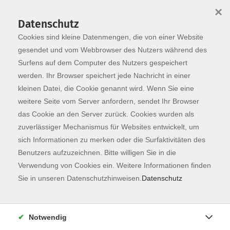
×
Datenschutz
Cookies sind kleine Datenmengen, die von einer Website
Skip to main content
You are here:
Suche
gesendet und vom Webbrowser des Nutzers während des
Surfens auf dem Computer des Nutzers gespeichert
werden. Ihr Browser speichert jede Nachricht in einer
kleinen Datei, die Cookie genannt wird. Wenn Sie eine
weitere Seite vom Server anfordern, sendet Ihr Browser
das Cookie an den Server zurück. Cookies wurden als
zuverlässiger Mechanismus für Websites entwickelt, um
sich Informationen zu merken oder die Surfaktivitäten des
Ergebnisse filtern
Benutzers aufzuzeichnen. Bitte willigen Sie in die
Verwendung von Cookies ein. Weitere Informationen finden
mehr laden
Sie in unseren Datenschutzhinweisen.
Datenschutz
NEU: Salsa Beginner Paartanz – Grundlagen -
Figurenpaket 1
Notwendig