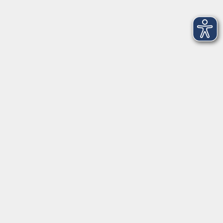
Französisch für die Reise
Mo. 12.10.2026 18:15
Freising
NEU: Stress in 8 Wochen bewältigen -
ONLINE
Mo. 12.10.2026 18:30
Live Online
NEU: Conversation française B2+
Mo. 12.10.2026 20:00