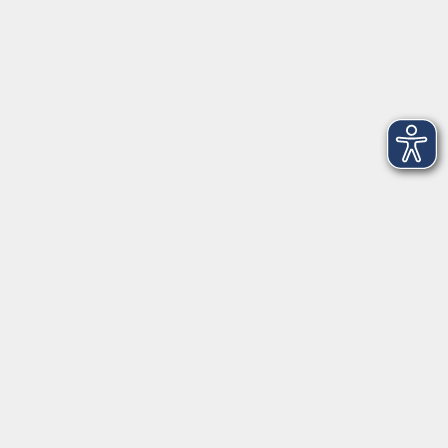
Weihenstephaner Gärten
9
genussvoll
2
Junge vhs & Familie
25
Kochen & Genießen
36
lebenswert
130
Neue Kurse
160
Rund um KI
6
vhs.kostenfrei