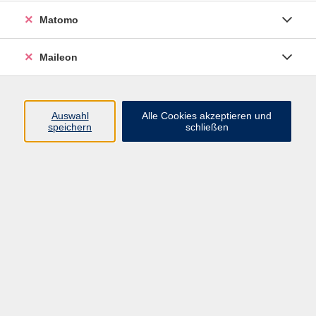
Tier und Natur
18
Matomo
Umwelt, Nachhaltigkeit und Verbraucherfragen
32
Maileon
Ökonomie, Recht und Finanzen
11
Outdoor Aktivitäten
16
Auswahl
Alle Cookies akzeptieren und
speichern
schließen
Mode, Nähen und DIY
7
Karriere, EDV & Digitales
60
Karriere
33
EDV & Digitales
32
Sprachen
143