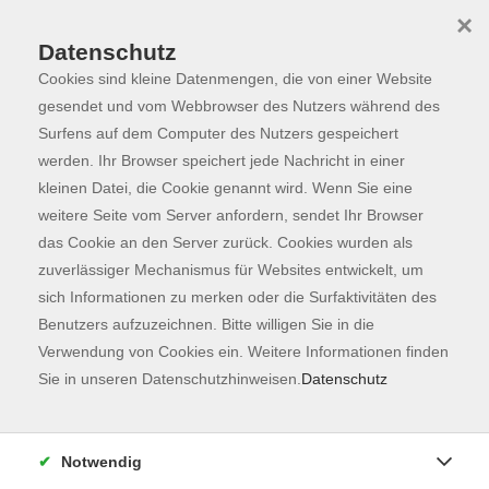
×
Datenschutz
Cookies sind kleine Datenmengen, die von einer Website
Skip to main content
You are here:
Programm
gesendet und vom Webbrowser des Nutzers während des
Surfens auf dem Computer des Nutzers gespeichert
werden. Ihr Browser speichert jede Nachricht in einer
kleinen Datei, die Cookie genannt wird. Wenn Sie eine
Gesellschaft
132
weitere Seite vom Server anfordern, sendet Ihr Browser
Kochen & Genießen
41
das Cookie an den Server zurück. Cookies wurden als
zuverlässiger Mechanismus für Websites entwickelt, um
Freising
12
sich Informationen zu merken oder die Surfaktivitäten des
Benutzers aufzuzeichnen. Bitte willigen Sie in die
Welt, Politik und Globales Lernen
12
Verwendung von Cookies ein. Weitere Informationen finden
Sie in unseren Datenschutzhinweisen.
Datenschutz
Mensch und Persönlichkeit
20
Familienbildung und Pädagogik
2
Notwendig