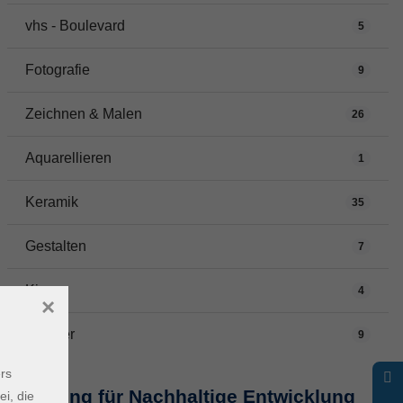
vhs - Boulevard
5
Fotografie
9
Zeichnen & Malen
26
Aquarellieren
1
Keramik
35
Gestalten
7
Kino
4
×
Theater
9
rs
Bildung für Nachhaltige Entwicklung
ei, die