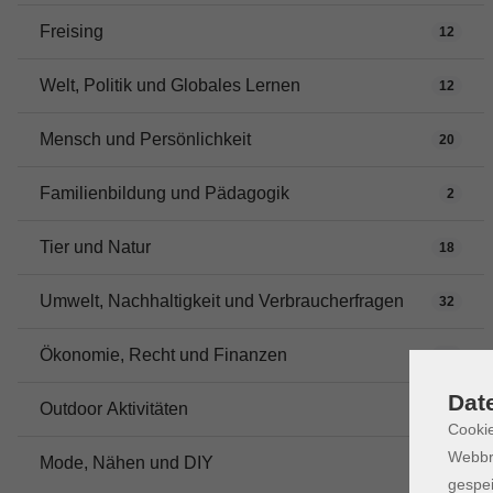
Freising
12
Welt, Politik und Globales Lernen
12
Mensch und Persönlichkeit
20
Familienbildung und Pädagogik
2
Tier und Natur
18
Umwelt, Nachhaltigkeit und Verbraucherfragen
32
Ökonomie, Recht und Finanzen
11
Dat
Outdoor Aktivitäten
16
Cookie
Webbr
Mode, Nähen und DIY
7
gespei