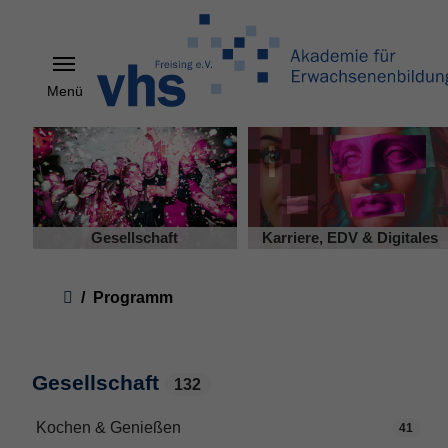
Menü
Skip to main content
Gesellschaft
Karriere, EDV & Digitales
You are here:
Programm
Gesellschaft
132
Kochen & Genießen
41