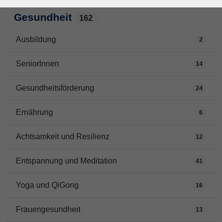
Gesundheit
162
Ausbildung
2
SeniorInnen
14
Gesundheitsförderung
24
Ernährung
6
Achtsamkeit und Resilienz
12
Entspannung und Meditation
41
Yoga und QiGong
16
Frauengesundheit
13