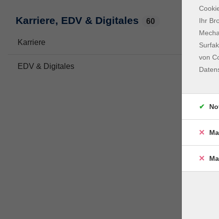
Cookie
Karriere, EDV & Digitales
Ihr Br
60
Mechan
Karriere
33
Surfak
von Co
EDV & Digitales
32
Daten
No
Ma
Ma