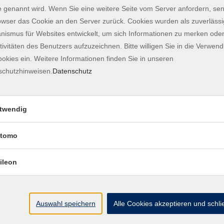
 genannt wird. Wenn Sie eine weitere Seite vom Server anfordern, se
Georgisch
1
owser das Cookie an den Server zurück. Cookies wurden als zuverlässi
ismus für Websites entwickelt, um sich Informationen zu merken oder
Japanisch
3
tivitäten des Benutzers aufzuzeichnen. Bitte willigen Sie in die Verwen
okies ein. Weitere Informationen finden Sie in unseren
Koreanisch
1
schutzhinweisen.
Datenschutz
Kroatisch
2
Norwegisch
twendig
2
Portugiesisch
2
tomo
Russisch
3
ileon
Schwedisch
1
Auswahl speichern
Alle Cookies akzeptieren und schl
Online Sprachen
14