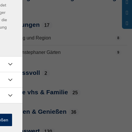
ndet
7
ger
 die
Führungen
17
dung
Freising und Region
8
Weihenstephaner Gärten
9
genussvoll
2
Junge vhs & Familie
25
Kochen & Genießen
36
ießen
lebenswert
130