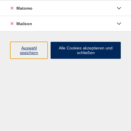
Tier und Natur
18
Matomo
Umwelt, Nachhaltigkeit und Verbraucherfragen
32
Maileon
Ökonomie, Recht und Finanzen
11
Outdoor Aktivitäten
16
Auswahl
Alle Cookies akzeptieren und
speichern
schließen
Mode, Nähen und DIY
7
Karriere, EDV & Digitales
60
Karriere
33
EDV & Digitales
32
Sprachen
143