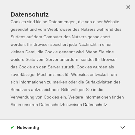
×
Datenschutz
Cookies sind kleine Datenmengen, die von einer Website
Skip to main content
You are here:
Programm
gesendet und vom Webbrowser des Nutzers während des
Surfens auf dem Computer des Nutzers gespeichert
werden. Ihr Browser speichert jede Nachricht in einer
kleinen Datei, die Cookie genannt wird. Wenn Sie eine
Gesellschaft
132
weitere Seite vom Server anfordern, sendet Ihr Browser
Kochen & Genießen
41
das Cookie an den Server zurück. Cookies wurden als
zuverlässiger Mechanismus für Websites entwickelt, um
Freising
12
sich Informationen zu merken oder die Surfaktivitäten des
Benutzers aufzuzeichnen. Bitte willigen Sie in die
Welt, Politik und Globales Lernen
12
Verwendung von Cookies ein. Weitere Informationen finden
Sie in unseren Datenschutzhinweisen.
Datenschutz
Mensch und Persönlichkeit
20
Familienbildung und Pädagogik
2
Notwendig