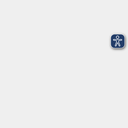
Weihenstephaner Gärten
9
genussvoll
2
Junge vhs & Familie
25
Kochen & Genießen
36
lebenswert
130
Neue Kurse
160
Rund um KI
6
vhs.kostenfrei