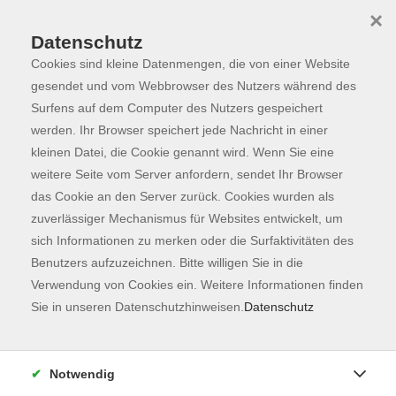
×
Datenschutz
Cookies sind kleine Datenmengen, die von einer Website
Skip to main content
You are here:
Programm
gesendet und vom Webbrowser des Nutzers während des
Surfens auf dem Computer des Nutzers gespeichert
werden. Ihr Browser speichert jede Nachricht in einer
kleinen Datei, die Cookie genannt wird. Wenn Sie eine
Gesellschaft
132
weitere Seite vom Server anfordern, sendet Ihr Browser
Kochen & Genießen
41
das Cookie an den Server zurück. Cookies wurden als
zuverlässiger Mechanismus für Websites entwickelt, um
Freising
12
sich Informationen zu merken oder die Surfaktivitäten des
Benutzers aufzuzeichnen. Bitte willigen Sie in die
Welt, Politik und Globales Lernen
12
Verwendung von Cookies ein. Weitere Informationen finden
Sie in unseren Datenschutzhinweisen.
Datenschutz
Mensch und Persönlichkeit
20
Familienbildung und Pädagogik
2
Notwendig