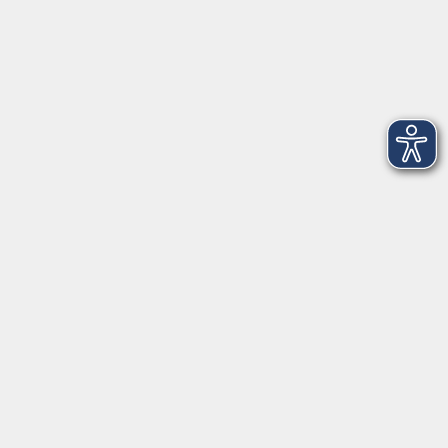
Weihenstephaner Gärten
9
genussvoll
2
Junge vhs & Familie
25
Kochen & Genießen
36
lebenswert
130
Neue Kurse
160
Rund um KI
6
vhs.kostenfrei