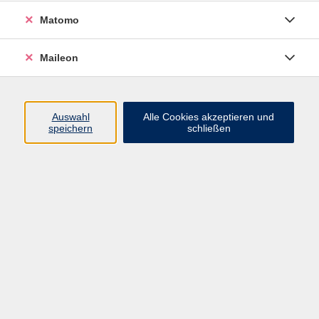
Tier und Natur
18
Matomo
Umwelt, Nachhaltigkeit und Verbraucherfragen
32
Maileon
Ökonomie, Recht und Finanzen
11
Outdoor Aktivitäten
16
Auswahl
Alle Cookies akzeptieren und
speichern
schließen
Mode, Nähen und DIY
7
Karriere, EDV & Digitales
60
Karriere
33
EDV & Digitales
32
Sprachen
143