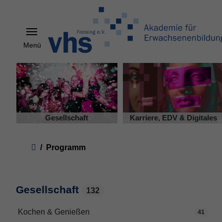
Menü
Skip to main content
Gesellschaft
Karriere, EDV & Digitales
You are here:
Programm
Gesellschaft
132
Kochen & Genießen
41