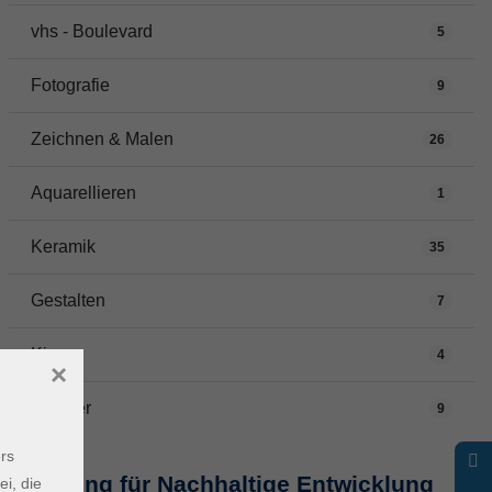
vhs - Boulevard
5
Fotografie
9
Zeichnen & Malen
26
Aquarellieren
1
Keramik
35
Gestalten
7
Kino
4
×
Theater
9
rs
Bildung für Nachhaltige Entwicklung
ei, die