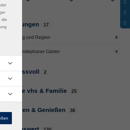
ndet
7
ger
 die
Führungen
17
dung
Freising und Region
8
Weihenstephaner Gärten
9
genussvoll
2
Junge vhs & Familie
25
Kochen & Genießen
36
ießen
lebenswert
130