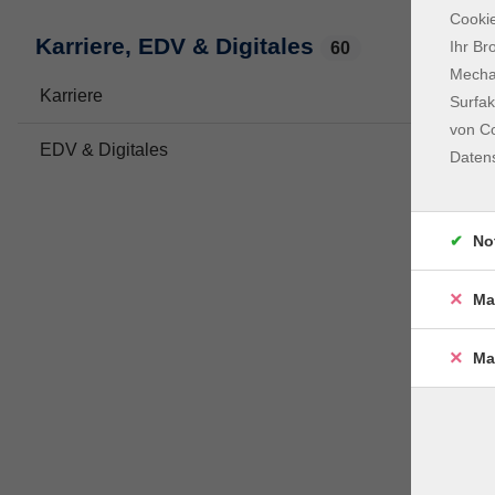
Cookie
Karriere, EDV & Digitales
Ihr Br
60
Mechan
Karriere
33
Surfak
von Co
EDV & Digitales
32
Daten
No
Ma
Ma