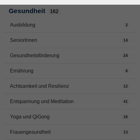
Gesundheit
162
Ausbildung
2
SeniorInnen
14
Gesundheitsförderung
24
Ernährung
6
Achtsamkeit und Resilienz
12
Entspannung und Meditation
41
Yoga und QiGong
16
Frauengesundheit
13