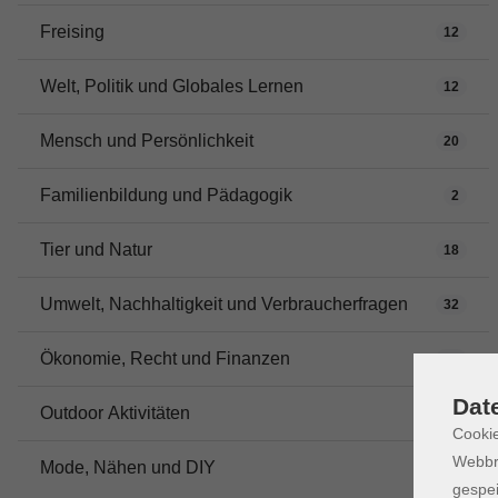
Freising
12
Welt, Politik und Globales Lernen
12
Mensch und Persönlichkeit
20
Familienbildung und Pädagogik
2
Tier und Natur
18
Umwelt, Nachhaltigkeit und Verbraucherfragen
32
Ökonomie, Recht und Finanzen
11
Dat
Outdoor Aktivitäten
16
Cookie
Webbr
Mode, Nähen und DIY
7
gespei