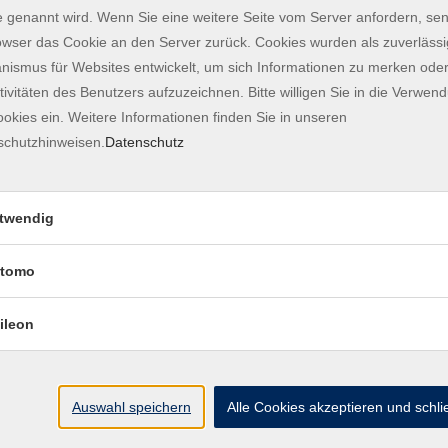
 genannt wird. Wenn Sie eine weitere Seite vom Server anfordern, se
Georgisch
1
owser das Cookie an den Server zurück. Cookies wurden als zuverlässi
ismus für Websites entwickelt, um sich Informationen zu merken oder
Japanisch
3
tivitäten des Benutzers aufzuzeichnen. Bitte willigen Sie in die Verwen
okies ein. Weitere Informationen finden Sie in unseren
Koreanisch
1
schutzhinweisen.
Datenschutz
Kroatisch
2
Norwegisch
twendig
2
Portugiesisch
2
tomo
Russisch
3
ileon
Schwedisch
1
Auswahl speichern
Alle Cookies akzeptieren und schl
Online Sprachen
14