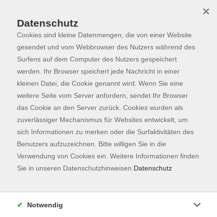
×
Datenschutz
Cookies sind kleine Datenmengen, die von einer Website
Skip to main content
You are here:
Programm
gesendet und vom Webbrowser des Nutzers während des
Surfens auf dem Computer des Nutzers gespeichert
werden. Ihr Browser speichert jede Nachricht in einer
kleinen Datei, die Cookie genannt wird. Wenn Sie eine
Gesellschaft
132
weitere Seite vom Server anfordern, sendet Ihr Browser
Kochen & Genießen
41
das Cookie an den Server zurück. Cookies wurden als
zuverlässiger Mechanismus für Websites entwickelt, um
Freising
12
sich Informationen zu merken oder die Surfaktivitäten des
Benutzers aufzuzeichnen. Bitte willigen Sie in die
Welt, Politik und Globales Lernen
12
Verwendung von Cookies ein. Weitere Informationen finden
Sie in unseren Datenschutzhinweisen.
Datenschutz
Mensch und Persönlichkeit
20
Familienbildung und Pädagogik
2
Notwendig