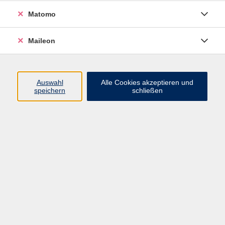
Tier und Natur
18
Matomo
Umwelt, Nachhaltigkeit und Verbraucherfragen
32
Maileon
Ökonomie, Recht und Finanzen
11
Outdoor Aktivitäten
16
Auswahl
Alle Cookies akzeptieren und
speichern
schließen
Mode, Nähen und DIY
7
Karriere, EDV & Digitales
60
Karriere
33
EDV & Digitales
32
Sprachen
143