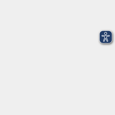
Weihenstephaner Gärten
9
genussvoll
2
Junge vhs & Familie
25
Kochen & Genießen
36
lebenswert
130
Neue Kurse
160
Rund um KI
6
vhs.kostenfrei