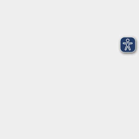
Weihenstephaner Gärten
9
genussvoll
2
Junge vhs & Familie
25
Kochen & Genießen
36
lebenswert
130
Neue Kurse
160
Rund um KI
6
vhs.kostenfrei