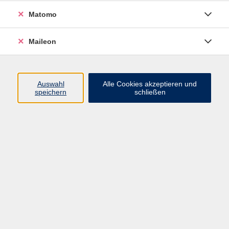
Tier und Natur
18
Matomo
Umwelt, Nachhaltigkeit und Verbraucherfragen
32
Maileon
Ökonomie, Recht und Finanzen
11
Outdoor Aktivitäten
16
Auswahl
Alle Cookies akzeptieren und
speichern
schließen
Mode, Nähen und DIY
7
Karriere, EDV & Digitales
60
Karriere
33
EDV & Digitales
32
Sprachen
143