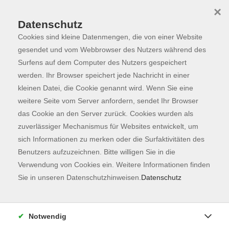
×
Datenschutz
Cookies sind kleine Datenmengen, die von einer Website
Skip to main content
You are here:
Programm
gesendet und vom Webbrowser des Nutzers während des
Surfens auf dem Computer des Nutzers gespeichert
werden. Ihr Browser speichert jede Nachricht in einer
kleinen Datei, die Cookie genannt wird. Wenn Sie eine
Gesellschaft
132
weitere Seite vom Server anfordern, sendet Ihr Browser
Kochen & Genießen
41
das Cookie an den Server zurück. Cookies wurden als
zuverlässiger Mechanismus für Websites entwickelt, um
Freising
12
sich Informationen zu merken oder die Surfaktivitäten des
Benutzers aufzuzeichnen. Bitte willigen Sie in die
Welt, Politik und Globales Lernen
12
Verwendung von Cookies ein. Weitere Informationen finden
Sie in unseren Datenschutzhinweisen.
Datenschutz
Mensch und Persönlichkeit
20
Familienbildung und Pädagogik
2
Notwendig