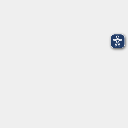
Weihenstephaner Gärten
9
genussvoll
2
Junge vhs & Familie
25
Kochen & Genießen
36
lebenswert
130
Neue Kurse
160
Rund um KI
6
vhs.kostenfrei