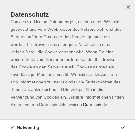
×
Datenschutz
Cookies sind kleine Datenmengen, die von einer Website
Skip to main content
You are here:
Programm
gesendet und vom Webbrowser des Nutzers während des
Surfens auf dem Computer des Nutzers gespeichert
werden. Ihr Browser speichert jede Nachricht in einer
kleinen Datei, die Cookie genannt wird. Wenn Sie eine
Gesellschaft
132
weitere Seite vom Server anfordern, sendet Ihr Browser
Kochen & Genießen
41
das Cookie an den Server zurück. Cookies wurden als
zuverlässiger Mechanismus für Websites entwickelt, um
Freising
12
sich Informationen zu merken oder die Surfaktivitäten des
Benutzers aufzuzeichnen. Bitte willigen Sie in die
Welt, Politik und Globales Lernen
12
Verwendung von Cookies ein. Weitere Informationen finden
Sie in unseren Datenschutzhinweisen.
Datenschutz
Mensch und Persönlichkeit
20
Familienbildung und Pädagogik
2
Notwendig