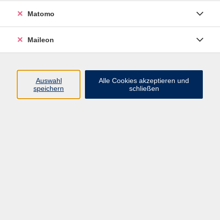
Tier und Natur
18
Matomo
Umwelt, Nachhaltigkeit und Verbraucherfragen
32
Maileon
Ökonomie, Recht und Finanzen
11
Outdoor Aktivitäten
16
Auswahl
Alle Cookies akzeptieren und
speichern
schließen
Mode, Nähen und DIY
7
Karriere, EDV & Digitales
60
Karriere
33
EDV & Digitales
32
Sprachen
143