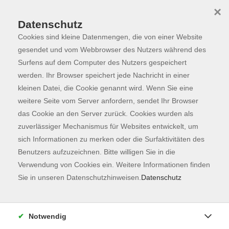
×
Datenschutz
Cookies sind kleine Datenmengen, die von einer Website
Skip to main content
You are here:
Programm
gesendet und vom Webbrowser des Nutzers während des
Surfens auf dem Computer des Nutzers gespeichert
werden. Ihr Browser speichert jede Nachricht in einer
kleinen Datei, die Cookie genannt wird. Wenn Sie eine
Der Kurs konnte nicht gefunden werden.
weitere Seite vom Server anfordern, sendet Ihr Browser
das Cookie an den Server zurück. Cookies wurden als
zuverlässiger Mechanismus für Websites entwickelt, um
Kontaktformular
sich Informationen zu merken oder die Surfaktivitäten des
Impressum
Benutzers aufzuzeichnen. Bitte willigen Sie in die
AGB
Verwendung von Cookies ein. Weitere Informationen finden
Sie in unseren Datenschutzhinweisen.
Datenschutz
Datenschutzerklärung
Sitemap
Widerruf
Notwendig