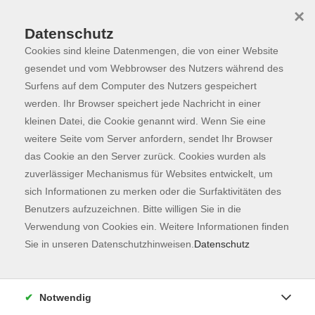
×
Datenschutz
Cookies sind kleine Datenmengen, die von einer Website
Skip to main content
You are here:
Programm
gesendet und vom Webbrowser des Nutzers während des
Surfens auf dem Computer des Nutzers gespeichert
werden. Ihr Browser speichert jede Nachricht in einer
kleinen Datei, die Cookie genannt wird. Wenn Sie eine
Der Kurs konnte nicht gefunden werden.
weitere Seite vom Server anfordern, sendet Ihr Browser
das Cookie an den Server zurück. Cookies wurden als
zuverlässiger Mechanismus für Websites entwickelt, um
Kontaktformular
sich Informationen zu merken oder die Surfaktivitäten des
Impressum
Benutzers aufzuzeichnen. Bitte willigen Sie in die
AGB
Verwendung von Cookies ein. Weitere Informationen finden
Sie in unseren Datenschutzhinweisen.
Datenschutz
Datenschutzerklärung
Sitemap
Widerruf
Notwendig