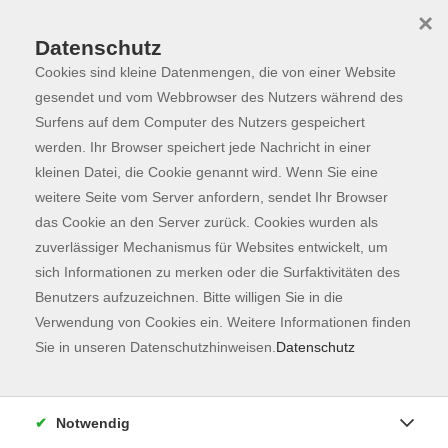
×
Datenschutz
Cookies sind kleine Datenmengen, die von einer Website
Skip to main content
You are here:
Programm
gesendet und vom Webbrowser des Nutzers während des
Surfens auf dem Computer des Nutzers gespeichert
werden. Ihr Browser speichert jede Nachricht in einer
kleinen Datei, die Cookie genannt wird. Wenn Sie eine
Der Kurs konnte nicht gefunden werden.
weitere Seite vom Server anfordern, sendet Ihr Browser
das Cookie an den Server zurück. Cookies wurden als
zuverlässiger Mechanismus für Websites entwickelt, um
Kontaktformular
sich Informationen zu merken oder die Surfaktivitäten des
Impressum
Benutzers aufzuzeichnen. Bitte willigen Sie in die
AGB
Verwendung von Cookies ein. Weitere Informationen finden
Sie in unseren Datenschutzhinweisen.
Datenschutz
Datenschutzerklärung
Sitemap
Widerruf
Notwendig