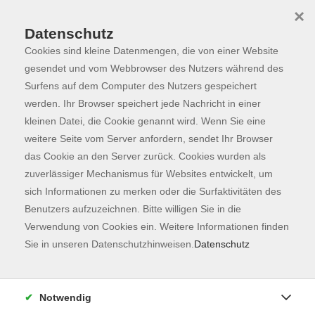
×
Datenschutz
Cookies sind kleine Datenmengen, die von einer Website
Skip to main content
You are here:
Programm
gesendet und vom Webbrowser des Nutzers während des
Surfens auf dem Computer des Nutzers gespeichert
werden. Ihr Browser speichert jede Nachricht in einer
kleinen Datei, die Cookie genannt wird. Wenn Sie eine
Der Kurs konnte nicht gefunden werden.
weitere Seite vom Server anfordern, sendet Ihr Browser
das Cookie an den Server zurück. Cookies wurden als
zuverlässiger Mechanismus für Websites entwickelt, um
Kontaktformular
sich Informationen zu merken oder die Surfaktivitäten des
Impressum
Benutzers aufzuzeichnen. Bitte willigen Sie in die
AGB
Verwendung von Cookies ein. Weitere Informationen finden
Sie in unseren Datenschutzhinweisen.
Datenschutz
Datenschutzerklärung
Sitemap
Widerruf
Notwendig