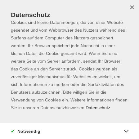
×
Datenschutz
Cookies sind kleine Datenmengen, die von einer Website
Skip to main content
You are here:
Programm
gesendet und vom Webbrowser des Nutzers während des
Surfens auf dem Computer des Nutzers gespeichert
werden. Ihr Browser speichert jede Nachricht in einer
kleinen Datei, die Cookie genannt wird. Wenn Sie eine
Der Kurs konnte nicht gefunden werden.
weitere Seite vom Server anfordern, sendet Ihr Browser
das Cookie an den Server zurück. Cookies wurden als
zuverlässiger Mechanismus für Websites entwickelt, um
Kontaktformular
sich Informationen zu merken oder die Surfaktivitäten des
Impressum
Benutzers aufzuzeichnen. Bitte willigen Sie in die
AGB
Verwendung von Cookies ein. Weitere Informationen finden
Sie in unseren Datenschutzhinweisen.
Datenschutz
Datenschutzerklärung
Sitemap
Widerruf
Notwendig