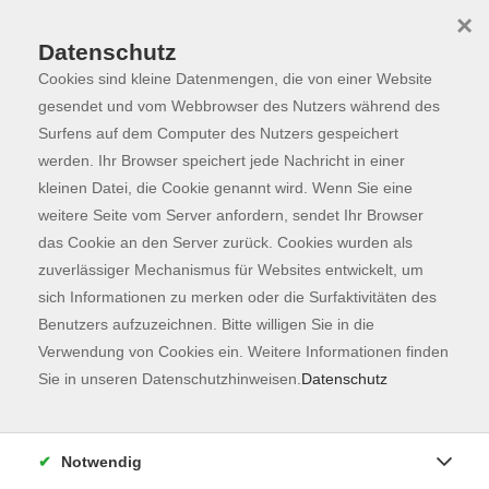
×
Datenschutz
Cookies sind kleine Datenmengen, die von einer Website
Skip to main content
You are here:
Programm
gesendet und vom Webbrowser des Nutzers während des
Surfens auf dem Computer des Nutzers gespeichert
werden. Ihr Browser speichert jede Nachricht in einer
kleinen Datei, die Cookie genannt wird. Wenn Sie eine
weitere Seite vom Server anfordern, sendet Ihr Browser
das Cookie an den Server zurück. Cookies wurden als
zuverlässiger Mechanismus für Websites entwickelt, um
sich Informationen zu merken oder die Surfaktivitäten des
Benutzers aufzuzeichnen. Bitte willigen Sie in die
Sie sind hier:
Verwendung von Cookies ein. Weitere Informationen finden
Lufthansa
Spanisch
Sie in unseren Datenschutzhinweisen.
Datenschutz
Spanisch Prüfungsvorbereitung
(Europäischer Referenzrahmen A2/B1)
Notwendig