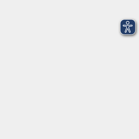
3
Mittwoch, 25. November 2026
09:00 – 16:00 Uhr
206
4
Donnerstag, 26. November 2026
09:00 – 16:00 Uhr
206