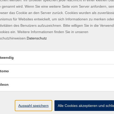
r den Alltag, einfache Gruß- und Abschiedsformeln,
 genannt wird. Wenn Sie eine weitere Seite vom Server anfordern, se
owser das Cookie an den Server zurück. Cookies wurden als zuverlässi
g, Anschnallen, Platz zeigen, Getränke- und
ismus für Websites entwickelt, um sich Informationen zu merken oder
tivitäten des Benutzers aufzuzeichnen. Bitte willigen Sie in die Verwen
okies ein. Weitere Informationen finden Sie in unseren
fensituationen, Urlaubs- und Reisethemen
schutzhinweisen.
Datenschutz
scher Situationen, z. B. Begrüßung, Verabschiedung,
enservice
twendig
dlichkeit und Klarheit in der Kommunikation
tomo
ür mehr Sprachsicherheit
e Besonderheiten verstehen und anwenden
ileon
ung der Themen an die Bedürfnisse der
Auswahl speichern
Alle Cookies akzeptieren und schl