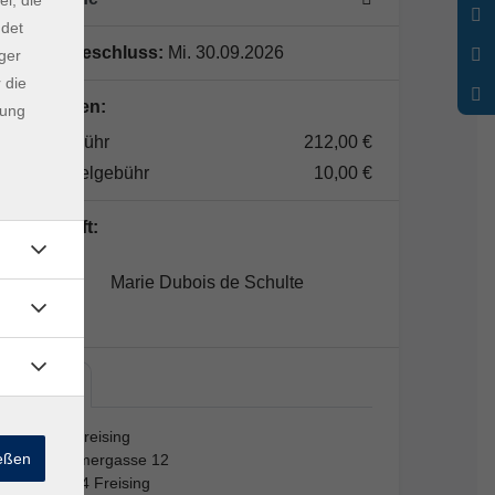
ndet
Anmeldeschluss:
Mi. 30.09.2026
ger
 die
Gebühren:
dung
Kerngebühr
212,00 €
Lernmittelgebühr
10,00 €
Lehrkraft:
Marie Dubois de Schulte
vhs…
vhs Freising
ießen
Kammergasse 12
85354 Freising