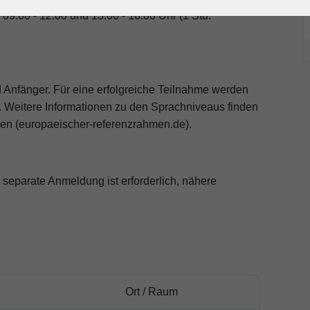
9.00 - 12.00 und 13.00 - 16.00 Uhr (1 Std.
d Anfänger. Für eine erfolgreiche Teilnahme werden
 Weitere Informationen zu den Sprachniveaus finden
n (europaeischer-referenzrahmen.de).
e separate Anmeldung ist erforderlich, nähere
Ort / Raum