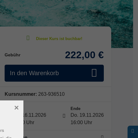
222,00 €
Gebühr
In den Warenkorb
Kursnummer:
263-936510
×
Start
Ende
Mo. 16.11.2026
Do. 19.11.2026
09:00 Uhr
16:00 Uhr
rs
4 Termine
ei, die