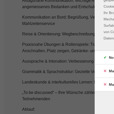
Alltagsnahe Kommunikation: Wichtige Ausdrücke fü
Cookie
angemessenes Bedanken und Entschuldigen
Ihr Br
Kommunikation an Bord: Begrüßung, Verabschiedun
Mechan
Mahlzeitenservice
Surfak
von Co
Reise & Orientierung: Wegbeschreibungen, Flugha
Daten
Praxisnahe Übungen & Rollenspiele: Training typi
Anschnallen, Platz zeigen, Getränke- und Mahlzeit
No
Aussprache & Intonation: Verbesserung der Verstän
Ma
Grammatik & Sprachstruktur: Gezielte Vertiefung f
Landeskunde & interkulturelles Lernen: Kulturell
Ma
„To be discussed“ – Ihre Wünsche zählen! Anpass
Teilnehmenden
Ablauf: