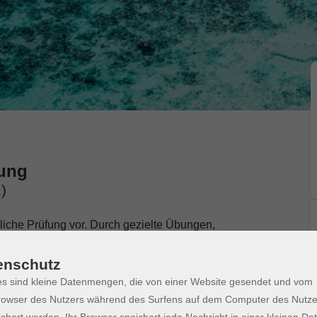
tung
)
dliche Prüfung vor. Durch gezielte Übungen,
Feedback werden die Teilnehmenden optimal auf die
enschutz
s sind kleine Datenmengen, die von einer Website gesendet und vom
owser des Nutzers während des Surfens auf dem Computer des Nutze
chert werden. Ihr Browser speichert jede Nachricht in einer kleinen Dat