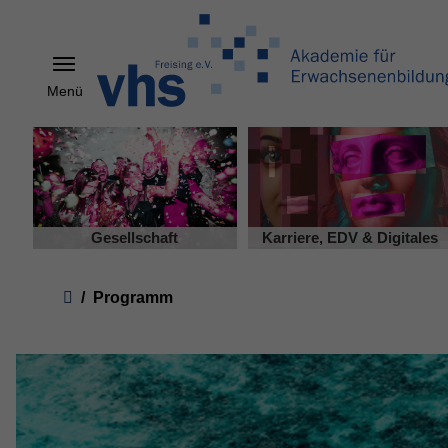
Menü
Skip to main content
Gesellschaft
Karriere, EDV & Digitales
You are here:
Programm