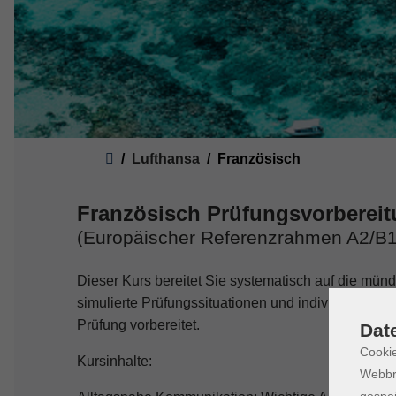
Sie sind hier:
Lufthansa
Französisch
Französisch Prüfungsvorberei
(Europäischer Referenzrahmen A2/B1
Dieser Kurs bereitet Sie systematisch auf die mün
simulierte Prüfungssituationen und individuelles 
Prüfung vorbereitet.
Dat
Cookie
Kursinhalte:
Webbr
gespei