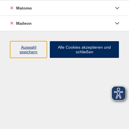
Französisch
Matomo
Ergebnisse filtern
Maileon
Französisch Prüfungsvorbereitung
Auswahl
Alle Cookies akzeptieren und
Mo. 16.11.2026 09:00
speichern
schließen
Freising
Kontaktformular
Impressum
AGB
Datenschutzerklärung
Sitemap