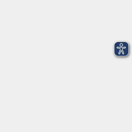
Live…
Live Online
Raum
Kontaktformular
Impressum
AGB
Datenschutzerklärung
Sitemap
Widerruf