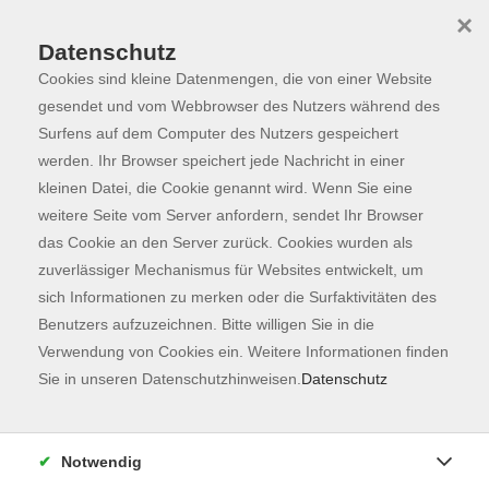
×
Datenschutz
Cookies sind kleine Datenmengen, die von einer Website
Skip to main content
You are here:
Programm
gesendet und vom Webbrowser des Nutzers während des
Surfens auf dem Computer des Nutzers gespeichert
werden. Ihr Browser speichert jede Nachricht in einer
kleinen Datei, die Cookie genannt wird. Wenn Sie eine
weitere Seite vom Server anfordern, sendet Ihr Browser
das Cookie an den Server zurück. Cookies wurden als
zuverlässiger Mechanismus für Websites entwickelt, um
sich Informationen zu merken oder die Surfaktivitäten des
Benutzers aufzuzeichnen. Bitte willigen Sie in die
Sie sind hier:
Verwendung von Cookies ein. Weitere Informationen finden
Sie in unseren Datenschutzhinweisen.
Datenschutz
Canva-Workshop: Grundkurs - ONLINE
Notwendig
Canva ist ein vielseitiges Design-Tool, das für