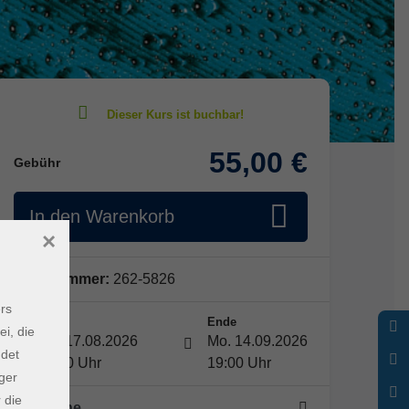
55,00 €
Gebühr
In den Warenkorb
×
Kursnummer:
262-5826
rs
Start
Ende
ei, die
Mo. 17.08.2026
Mo. 14.09.2026
ndet
18:00 Uhr
19:00 Uhr
ger
 die
5 Termine