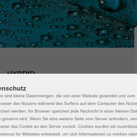
n - HYBRID
enschutz
s sind kleine Datenmengen, die von einer Website gesendet und vom
 für die Problemzonen Bauch, Beine, Po. Wir
owser des Nutzers während des Surfens auf dem Computer des Nutze
orkout für jedes Alter, das den Körper stärkt und
chert werden. Ihr Browser speichert jede Nachricht in einer kleinen Dat
elt! Schon nach einigen Stunden werden Erfolge
 genannt wird. Wenn Sie eine weitere Seite vom Server anfordern, se
owser das Cookie an den Server zurück. Cookies wurden als zuverlässi
eren und zur Ruhe kommen.
ismus für Websites entwickelt, um sich Informationen zu merken oder