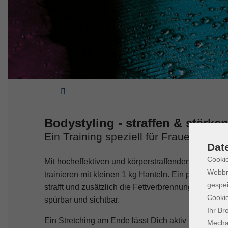
Sie sind hier:
Bodystyling - straffen & stärke
Ein Training speziell für Frauen!
Dat
Cookie
Mit hocheffektiven und körperstraffenden Übungen
Webbr
trainieren mit kleinen 1 kg Hanteln. Ein perfektes W
gespei
strafft und zusätzlich die Fettverbrennung ankurb
Cookie
spürbar und sichtbar.
Ihr Br
Ein Stretching am Ende lässt Dich aktiv regeneri
Mechan