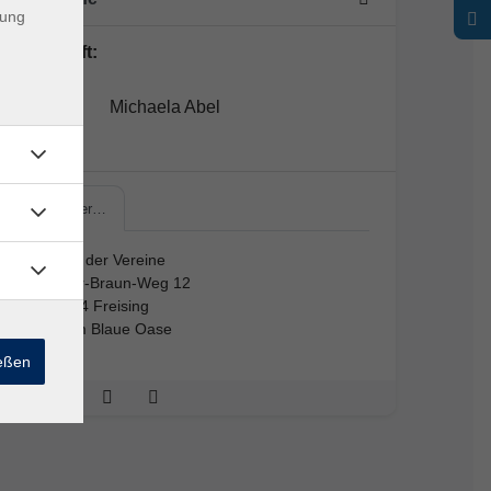
dung
Lehrkraft:
Michaela Abel
Haus der…
Haus der Vereine
Major-Braun-Weg 12
85354 Freising
Raum Blaue Oase
ießen