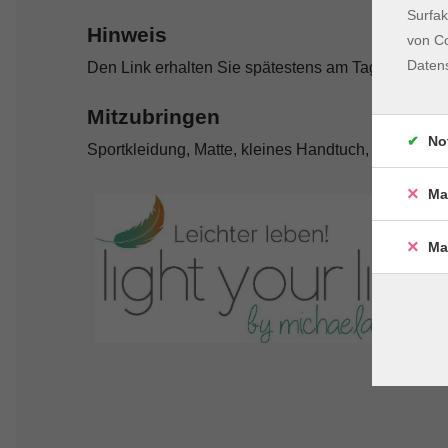
Surfak
Hinweis
von Co
Daten
Den Link erhalten Sie spätestens am Tag des Kursb
Mitzubringen
No
Sportkleidung, Matte, kleines Handtuch, Getränk
Ma
Ma