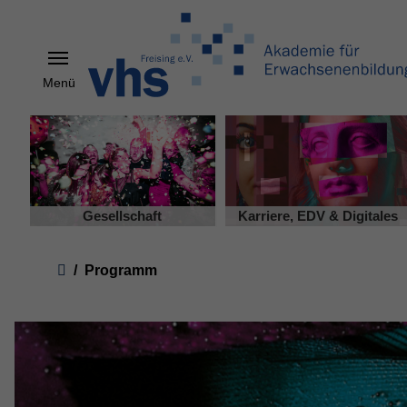
Menü
Skip to main content
Gesellschaft
Karriere, EDV & Digitales
You are here:
Programm