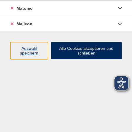
Workshops für Schulklassen
Matomo
Ergebnisse filtern
Maileon
Keine passenden Kurse gefunden.
Auswahl
Alle Cookies akzeptieren und
speichern
schließen
Kontaktformular
Impressum
AGB
Datenschutzerklärung
Sitemap
Widerruf