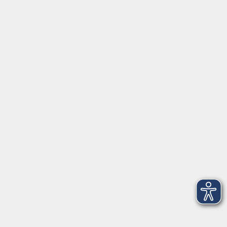
Kursnummer:
262-1556
Start
Ende
Mi. 26.08.2026
Mi. 26.08.2026
19:00 Uhr
21:15 Uhr
1 Termin
Lehrkraft:
vhsQuickSteps
Live…
Live Online