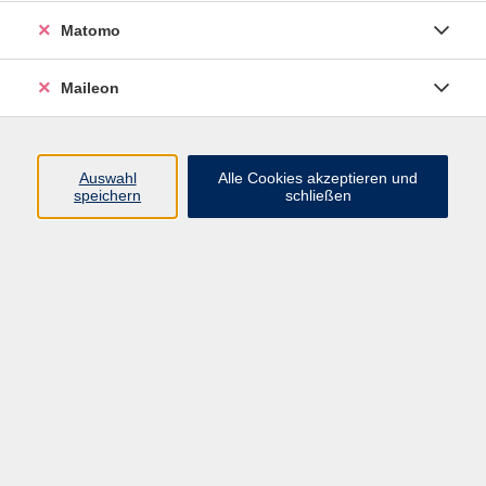
In Kooperation mit der vhs Cuxhaven
Matomo
Künstliche Intelligenz (KI) manifestiert sich in
Maileon
sogenannten Agenten, die eigenständig Aufgaben
übernehmen. Sie optimieren Prozesse, treffen
datenbasierte Entscheidungen und interagieren
Auswahl
Alle Cookies akzeptieren und
autonom. Ihr Einsatz steigert Effizienz und eröffnet
speichern
schließen
Innovationen in Wirt­schaftsleben und persönlichem
Berufsalltag.
Dieser Online-Kurs erkundet ihr Potenzial, ihre
Kernfunktionen und praktische
Anwendungsmöglichkeiten als smarte Helfer zur
Lösung komplexer Probleme und für Nachhaltigkeit
von Arbeitsabläufen – im Rahmen unterschiedlichster
Anforderungen.
Inhalt: