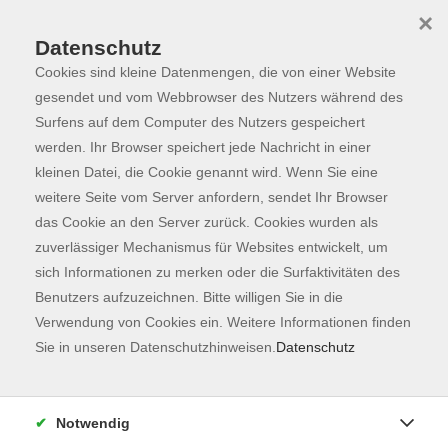
×
Datenschutz
Cookies sind kleine Datenmengen, die von einer Website
Skip to main content
You are here:
Programm
gesendet und vom Webbrowser des Nutzers während des
Surfens auf dem Computer des Nutzers gespeichert
werden. Ihr Browser speichert jede Nachricht in einer
kleinen Datei, die Cookie genannt wird. Wenn Sie eine
Der Kurs konnte nicht gefunden werden.
weitere Seite vom Server anfordern, sendet Ihr Browser
das Cookie an den Server zurück. Cookies wurden als
zuverlässiger Mechanismus für Websites entwickelt, um
Kontaktformular
sich Informationen zu merken oder die Surfaktivitäten des
Impressum
Benutzers aufzuzeichnen. Bitte willigen Sie in die
AGB
Verwendung von Cookies ein. Weitere Informationen finden
Sie in unseren Datenschutzhinweisen.
Datenschutz
Datenschutzerklärung
Sitemap
Widerruf
Notwendig