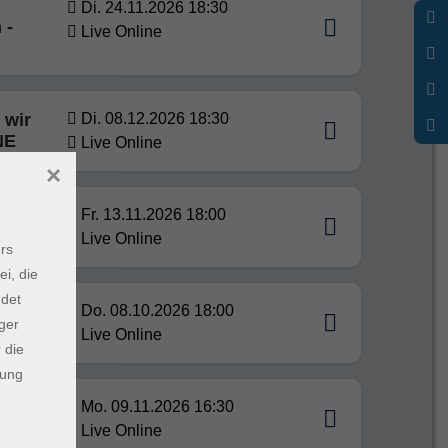
Di. 24.11.2026 18:30
 -
Live Online
 wir
Di. 08.12.2026 18:30
NE
Live Online
×
Fr. 13.11.2026 18:00
INE
Live Online
rs
ei, die
ndet
sere
Do. 08.10.2026 18:00
ger
Live Online
 die
dung
enz -
Mo. 09.11.2026 16:30
Live Online