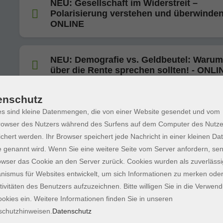
NEU: Gesellschaft im Widerstreit –
Polarisierung verstehen und überwinden
ONLINE
NEU: Demografie vs. Geldbeutel: Warum
über die Rente sprechen sollten! - ONLI
enschutz
NEU: Der Versicherungskompass - ONL
s sind kleine Datenmengen, die von einer Website gesendet und vom
Strategische Absicherung statt Beitrags-Dschungel
owser des Nutzers während des Surfens auf dem Computer des Nutze
chert werden. Ihr Browser speichert jede Nachricht in einer kleinen Dat
 genannt wird. Wenn Sie eine weitere Seite vom Server anfordern, se
NEU: Deutsche Einheit: Eure Einheit, un
owser das Cookie an den Server zurück. Cookies wurden als zuverlässi
Einheit – an wen erinnern wir? - ONLINE
ismus für Websites entwickelt, um sich Informationen zu merken oder
tivitäten des Benutzers aufzuzeichnen. Bitte willigen Sie in die Verwen
okies ein. Weitere Informationen finden Sie in unseren
KI-Bilder: Kreativ mit Künstlicher Intellig
schutzhinweisen.
Datenschutz
ONLINE