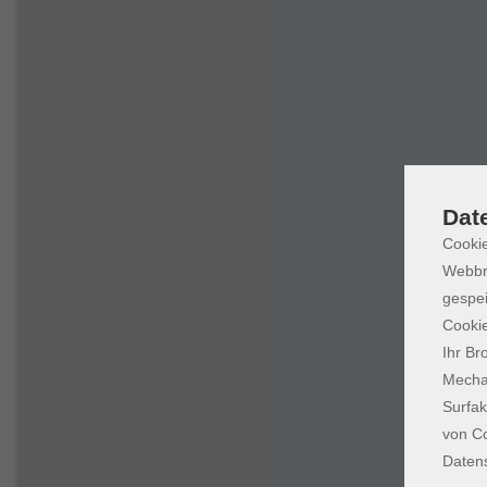
Dat
Cookie
Webbr
gespei
Cookie
Ihr Br
Mechan
Surfak
von Co
Daten