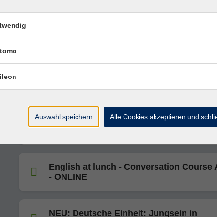
twendig
Einführung in die Buchführung - ONLIN
tomo
NEU: English A2: basics and more - ON
ileon
ab Lektion 1
Auswahl speichern
Alle Cookies akzeptieren und schl
NEU: Finanztipps für Schwangere - ONL
English at lunch - Conversation Course
- ONLINE
NEU: Deutsche Einheit: Jungsein in