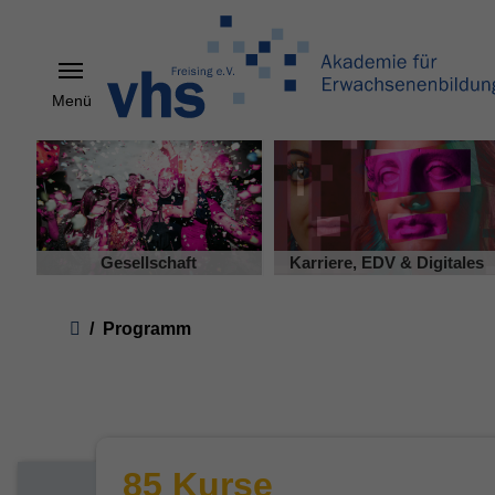
Menü
Skip to main content
Gesellschaft
Karriere, EDV & Digitales
You are here:
Programm
85 Kurse