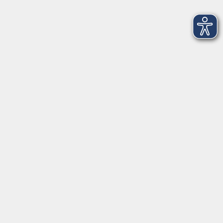
Rente erreichen kann - ONLINE
Mi. 23.09.2026 19:00
Live Online
NEU: Wahrheit, Lüge, Vertrauen –
Orientierung im Zeitalter der
Desinformation - ONLINE
Mi. 07.10.2026 18:30
Live Online
Vorsorgevollmacht, Patientenverfügung
Grundbegriffe aus dem Erbrecht - ONLINE
Mo. 21.09.2026 18:30
Live Online