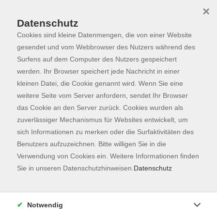
×
Datenschutz
Cookies sind kleine Datenmengen, die von einer Website
Skip to main content
You are here:
Programm
gesendet und vom Webbrowser des Nutzers während des
Surfens auf dem Computer des Nutzers gespeichert
werden. Ihr Browser speichert jede Nachricht in einer
kleinen Datei, die Cookie genannt wird. Wenn Sie eine
Der Kurs konnte nicht gefunden werden.
weitere Seite vom Server anfordern, sendet Ihr Browser
das Cookie an den Server zurück. Cookies wurden als
zuverlässiger Mechanismus für Websites entwickelt, um
Kontaktformular
sich Informationen zu merken oder die Surfaktivitäten des
Impressum
Benutzers aufzuzeichnen. Bitte willigen Sie in die
AGB
Verwendung von Cookies ein. Weitere Informationen finden
Sie in unseren Datenschutzhinweisen.
Datenschutz
Datenschutzerklärung
Sitemap
Widerruf
Notwendig