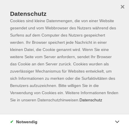
×
Datenschutz
Cookies sind kleine Datenmengen, die von einer Website
Skip to main content
You are here:
Programm
gesendet und vom Webbrowser des Nutzers während des
Surfens auf dem Computer des Nutzers gespeichert
werden. Ihr Browser speichert jede Nachricht in einer
kleinen Datei, die Cookie genannt wird. Wenn Sie eine
weitere Seite vom Server anfordern, sendet Ihr Browser
das Cookie an den Server zurück. Cookies wurden als
zuverlässiger Mechanismus für Websites entwickelt, um
sich Informationen zu merken oder die Surfaktivitäten des
Benutzers aufzuzeichnen. Bitte willigen Sie in die
Sie sind hier:
Verwendung von Cookies ein. Weitere Informationen finden
vhs.kostenfrei
Sie in unseren Datenschutzhinweisen.
Datenschutz
NEU: Philosophische Gesprächsrunde "Das
gelungene Leben"
Notwendig