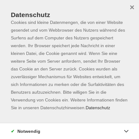
×
Datenschutz
Cookies sind kleine Datenmengen, die von einer Website
Skip to main content
You are here:
Programm
gesendet und vom Webbrowser des Nutzers während des
Surfens auf dem Computer des Nutzers gespeichert
werden. Ihr Browser speichert jede Nachricht in einer
kleinen Datei, die Cookie genannt wird. Wenn Sie eine
Der Kurs konnte nicht gefunden werden.
weitere Seite vom Server anfordern, sendet Ihr Browser
das Cookie an den Server zurück. Cookies wurden als
zuverlässiger Mechanismus für Websites entwickelt, um
Kontaktformular
sich Informationen zu merken oder die Surfaktivitäten des
Impressum
Benutzers aufzuzeichnen. Bitte willigen Sie in die
AGB
Verwendung von Cookies ein. Weitere Informationen finden
Sie in unseren Datenschutzhinweisen.
Datenschutz
Datenschutzerklärung
Sitemap
Widerruf
Notwendig