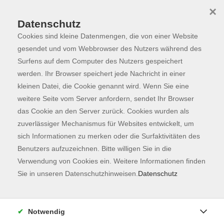
×
Datenschutz
Cookies sind kleine Datenmengen, die von einer Website
Skip to main content
You are here:
Programm
gesendet und vom Webbrowser des Nutzers während des
Surfens auf dem Computer des Nutzers gespeichert
werden. Ihr Browser speichert jede Nachricht in einer
kleinen Datei, die Cookie genannt wird. Wenn Sie eine
Der Kurs konnte nicht gefunden werden.
weitere Seite vom Server anfordern, sendet Ihr Browser
das Cookie an den Server zurück. Cookies wurden als
zuverlässiger Mechanismus für Websites entwickelt, um
Kontaktformular
sich Informationen zu merken oder die Surfaktivitäten des
Impressum
Benutzers aufzuzeichnen. Bitte willigen Sie in die
AGB
Verwendung von Cookies ein. Weitere Informationen finden
Sie in unseren Datenschutzhinweisen.
Datenschutz
Datenschutzerklärung
Sitemap
Widerruf
Notwendig