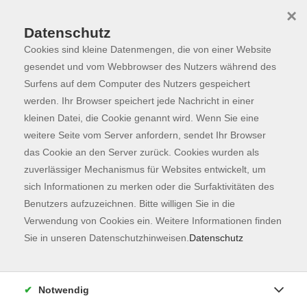
×
Datenschutz
Cookies sind kleine Datenmengen, die von einer Website
Skip to main content
You are here:
Programm
gesendet und vom Webbrowser des Nutzers während des
Surfens auf dem Computer des Nutzers gespeichert
werden. Ihr Browser speichert jede Nachricht in einer
kleinen Datei, die Cookie genannt wird. Wenn Sie eine
Der Kurs konnte nicht gefunden werden.
weitere Seite vom Server anfordern, sendet Ihr Browser
das Cookie an den Server zurück. Cookies wurden als
zuverlässiger Mechanismus für Websites entwickelt, um
Kontaktformular
sich Informationen zu merken oder die Surfaktivitäten des
Impressum
Benutzers aufzuzeichnen. Bitte willigen Sie in die
AGB
Verwendung von Cookies ein. Weitere Informationen finden
Sie in unseren Datenschutzhinweisen.
Datenschutz
Datenschutzerklärung
Sitemap
Widerruf
Notwendig