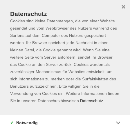
×
Datenschutz
Cookies sind kleine Datenmengen, die von einer Website
Skip to main content
You are here:
Programm
gesendet und vom Webbrowser des Nutzers während des
Surfens auf dem Computer des Nutzers gespeichert
werden. Ihr Browser speichert jede Nachricht in einer
kleinen Datei, die Cookie genannt wird. Wenn Sie eine
Der Kurs konnte nicht gefunden werden.
weitere Seite vom Server anfordern, sendet Ihr Browser
das Cookie an den Server zurück. Cookies wurden als
zuverlässiger Mechanismus für Websites entwickelt, um
Kontaktformular
sich Informationen zu merken oder die Surfaktivitäten des
Impressum
Benutzers aufzuzeichnen. Bitte willigen Sie in die
AGB
Verwendung von Cookies ein. Weitere Informationen finden
Sie in unseren Datenschutzhinweisen.
Datenschutz
Datenschutzerklärung
Sitemap
Widerruf
Notwendig