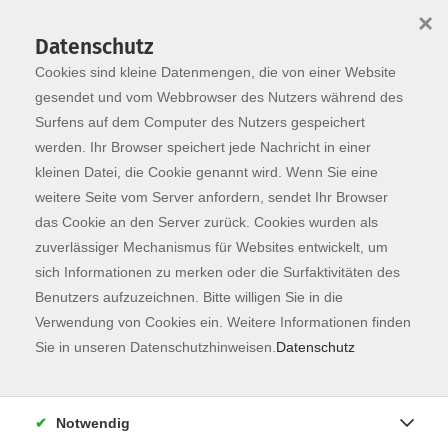
×
Datenschutz
Cookies sind kleine Datenmengen, die von einer Website
Skip to main content
You are here:
Programm
gesendet und vom Webbrowser des Nutzers während des
Surfens auf dem Computer des Nutzers gespeichert
werden. Ihr Browser speichert jede Nachricht in einer
kleinen Datei, die Cookie genannt wird. Wenn Sie eine
Der Kurs konnte nicht gefunden werden.
weitere Seite vom Server anfordern, sendet Ihr Browser
das Cookie an den Server zurück. Cookies wurden als
zuverlässiger Mechanismus für Websites entwickelt, um
Kontaktformular
sich Informationen zu merken oder die Surfaktivitäten des
Impressum
Benutzers aufzuzeichnen. Bitte willigen Sie in die
AGB
Verwendung von Cookies ein. Weitere Informationen finden
Sie in unseren Datenschutzhinweisen.
Datenschutz
Datenschutzerklärung
Sitemap
Widerruf
Notwendig