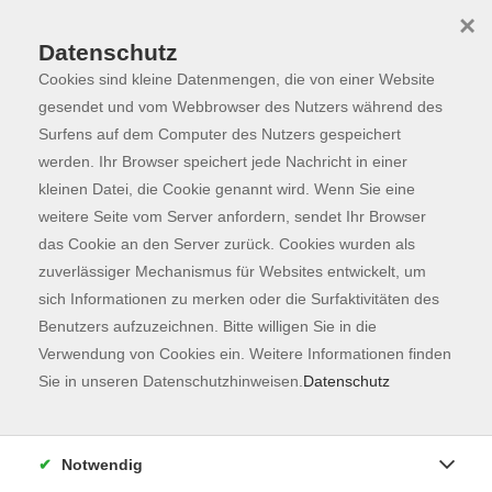
×
Datenschutz
Cookies sind kleine Datenmengen, die von einer Website
Skip to main content
You are here:
Programm
gesendet und vom Webbrowser des Nutzers während des
Surfens auf dem Computer des Nutzers gespeichert
werden. Ihr Browser speichert jede Nachricht in einer
kleinen Datei, die Cookie genannt wird. Wenn Sie eine
Der Kurs konnte nicht gefunden werden.
weitere Seite vom Server anfordern, sendet Ihr Browser
das Cookie an den Server zurück. Cookies wurden als
zuverlässiger Mechanismus für Websites entwickelt, um
Kontaktformular
sich Informationen zu merken oder die Surfaktivitäten des
Impressum
Benutzers aufzuzeichnen. Bitte willigen Sie in die
AGB
Verwendung von Cookies ein. Weitere Informationen finden
Sie in unseren Datenschutzhinweisen.
Datenschutz
Datenschutzerklärung
Sitemap
Widerruf
Notwendig