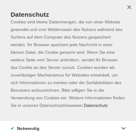
×
Datenschutz
Cookies sind kleine Datenmengen, die von einer Website
Skip to main content
You are here:
Programm
gesendet und vom Webbrowser des Nutzers während des
Surfens auf dem Computer des Nutzers gespeichert
werden. Ihr Browser speichert jede Nachricht in einer
kleinen Datei, die Cookie genannt wird. Wenn Sie eine
Der Kurs konnte nicht gefunden werden.
weitere Seite vom Server anfordern, sendet Ihr Browser
das Cookie an den Server zurück. Cookies wurden als
zuverlässiger Mechanismus für Websites entwickelt, um
Kontaktformular
sich Informationen zu merken oder die Surfaktivitäten des
Impressum
Benutzers aufzuzeichnen. Bitte willigen Sie in die
AGB
Verwendung von Cookies ein. Weitere Informationen finden
Sie in unseren Datenschutzhinweisen.
Datenschutz
Datenschutzerklärung
Sitemap
Widerruf
Notwendig