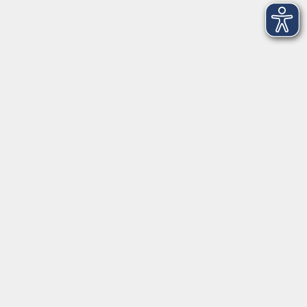
NEU: Silver Surfer: Google Maps 2026
Mi. 18.11.2026 14:30
Freising
Fotostammtisch
Do. 19.11.2026 19:30
Freising
Sankt Nikolaus im Weltwald
So. 06.12.2026 15:00
Treffpunkt: Zentralpavillon im Weltwald, nahe
bei der Waldkirche Oberberghausen