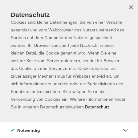
×
Datenschutz
Cookies sind kleine Datenmengen, die von einer Website
Skip to main content
You are here:
Programm
gesendet und vom Webbrowser des Nutzers während des
Surfens auf dem Computer des Nutzers gespeichert
werden. Ihr Browser speichert jede Nachricht in einer
kleinen Datei, die Cookie genannt wird. Wenn Sie eine
Der Kurs konnte nicht gefunden werden.
weitere Seite vom Server anfordern, sendet Ihr Browser
das Cookie an den Server zurück. Cookies wurden als
zuverlässiger Mechanismus für Websites entwickelt, um
Kontaktformular
sich Informationen zu merken oder die Surfaktivitäten des
Impressum
Benutzers aufzuzeichnen. Bitte willigen Sie in die
AGB
Verwendung von Cookies ein. Weitere Informationen finden
Sie in unseren Datenschutzhinweisen.
Datenschutz
Datenschutzerklärung
Sitemap
Widerruf
Notwendig