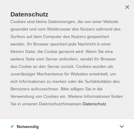
×
Datenschutz
Cookies sind kleine Datenmengen, die von einer Website
Skip to main content
You are here:
Programm
gesendet und vom Webbrowser des Nutzers während des
Surfens auf dem Computer des Nutzers gespeichert
werden. Ihr Browser speichert jede Nachricht in einer
kleinen Datei, die Cookie genannt wird. Wenn Sie eine
Der Kurs konnte nicht gefunden werden.
weitere Seite vom Server anfordern, sendet Ihr Browser
das Cookie an den Server zurück. Cookies wurden als
zuverlässiger Mechanismus für Websites entwickelt, um
Kontaktformular
sich Informationen zu merken oder die Surfaktivitäten des
Impressum
Benutzers aufzuzeichnen. Bitte willigen Sie in die
AGB
Verwendung von Cookies ein. Weitere Informationen finden
Sie in unseren Datenschutzhinweisen.
Datenschutz
Datenschutzerklärung
Sitemap
Widerruf
Notwendig