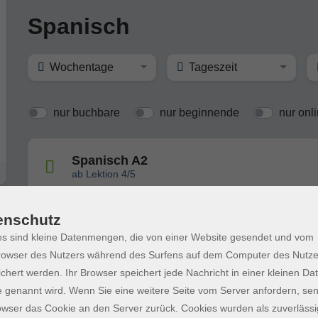
Spanisch
Wochentage
Tageszeit
nur buchbare
nur beginnende
nur onl
Spanisch A2
ab Lektion 4/5
enschutz
Spanisch A2
s sind kleine Datenmengen, die von einer Website gesendet und vom
ab Lektion 8
owser des Nutzers während des Surfens auf dem Computer des Nutze
chert werden. Ihr Browser speichert jede Nachricht in einer kleinen Dat
 genannt wird. Wenn Sie eine weitere Seite vom Server anfordern, se
Sprachberatung - Spanisch
owser das Cookie an den Server zurück. Cookies wurden als zuverlässi