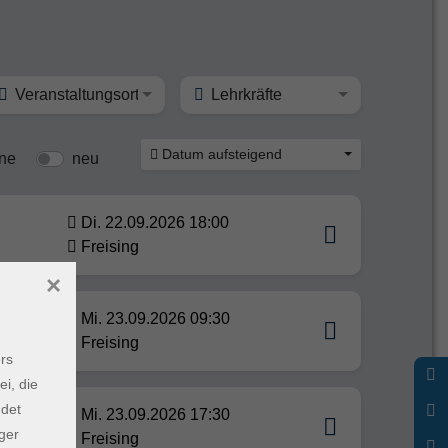
Veranstaltungsort
Lehrkräfte
Datum aufsteigend
ine
neu
Di. 22.09.2026 18:00
Freising
×
Mi. 23.09.2026 09:30
Freising
rs
ei, die
ndet
Mi. 23.09.2026 17:30
ger
Freising