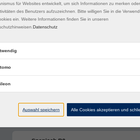
ismus für Websites entwickelt, um sich Informationen zu merken oder
tivitäten des Benutzers aufzuzeichnen. Bitte willigen Sie in die Verwen
okies ein. Weitere Informationen finden Sie in unseren
Spanisch A2
ab Lektion 10
schutzhinweisen.
Datenschutz
Spanisch A2 / B1
twendig
ab Lektion 12
tomo
"Grupo de Español" B1 - ONLINE
ileon
ab Lektion 10/11
Auswahl speichern
Alle Cookies akzeptieren und schl
NEU: Spanisch A1 - AnfängerInnen
ab Lektion 1