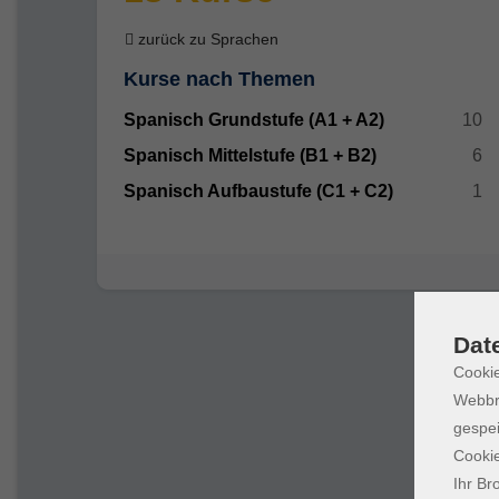
zurück zu Sprachen
Kurse nach Themen
Spanisch Grundstufe (A1 + A2)
10
Spanisch Mittelstufe (B1 + B2)
6
Spanisch Aufbaustufe (C1 + C2)
1
Dat
Cookie
Webbr
gespei
Cookie
Ihr Br