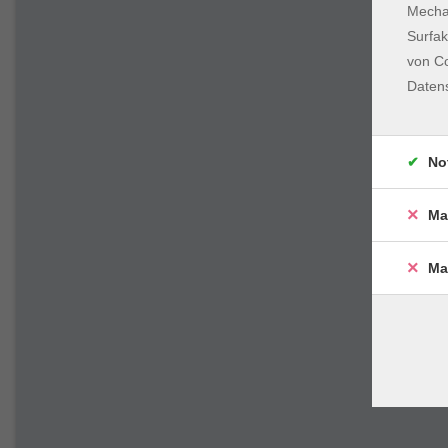
Mechan
Surfak
von Co
Daten
No
Ma
Ma