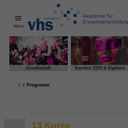
Menü
Skip to main content
Gesellschaft
Karriere, EDV & Digitales
You are here:
Programm
13 Kurse