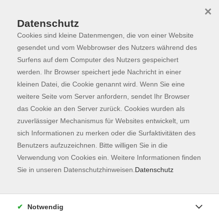
×
Datenschutz
Cookies sind kleine Datenmengen, die von einer Website
Skip to main content
You are here:
Programm
gesendet und vom Webbrowser des Nutzers während des
Surfens auf dem Computer des Nutzers gespeichert
werden. Ihr Browser speichert jede Nachricht in einer
kleinen Datei, die Cookie genannt wird. Wenn Sie eine
Der Kurs konnte nicht gefunden werden.
weitere Seite vom Server anfordern, sendet Ihr Browser
das Cookie an den Server zurück. Cookies wurden als
zuverlässiger Mechanismus für Websites entwickelt, um
Kontaktformular
sich Informationen zu merken oder die Surfaktivitäten des
Impressum
Benutzers aufzuzeichnen. Bitte willigen Sie in die
AGB
Verwendung von Cookies ein. Weitere Informationen finden
Sie in unseren Datenschutzhinweisen.
Datenschutz
Datenschutzerklärung
Sitemap
Widerruf
Notwendig