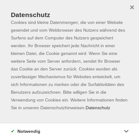
×
Datenschutz
Cookies sind kleine Datenmengen, die von einer Website
Skip to main content
You are here:
Programm
gesendet und vom Webbrowser des Nutzers während des
Surfens auf dem Computer des Nutzers gespeichert
werden. Ihr Browser speichert jede Nachricht in einer
kleinen Datei, die Cookie genannt wird. Wenn Sie eine
Der Kurs konnte nicht gefunden werden.
weitere Seite vom Server anfordern, sendet Ihr Browser
das Cookie an den Server zurück. Cookies wurden als
zuverlässiger Mechanismus für Websites entwickelt, um
Kontaktformular
sich Informationen zu merken oder die Surfaktivitäten des
Impressum
Benutzers aufzuzeichnen. Bitte willigen Sie in die
AGB
Verwendung von Cookies ein. Weitere Informationen finden
Sie in unseren Datenschutzhinweisen.
Datenschutz
Datenschutzerklärung
Sitemap
Widerruf
Notwendig