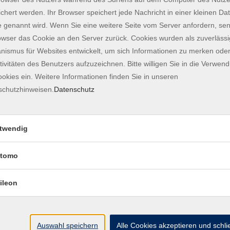
chert werden. Ihr Browser speichert jede Nachricht in einer kleinen Dat
NEU: Georgisch für AnfängerInnen A1.1 - O
 genannt wird. Wenn Sie eine weitere Seite vom Server anfordern, se
owser das Cookie an den Server zurück. Cookies wurden als zuverlässi
ismus für Websites entwickelt, um sich Informationen zu merken oder
tivitäten des Benutzers aufzuzeichnen. Bitte willigen Sie in die Verwen
English Conversation B1/B2 - ONLINE
okies ein. Weitere Informationen finden Sie in unseren
schutzhinweisen.
Datenschutz
NEU: Koreanisch für AnfängerInnen A1.1 - 
twendig
tomo
English Conversation B1/B2 - ONLINE
ileon
"Grupo de Español" B1 - ONLINE
Auswahl speichern
Alle Cookies akzeptieren und schl
ab Lektion 10/11