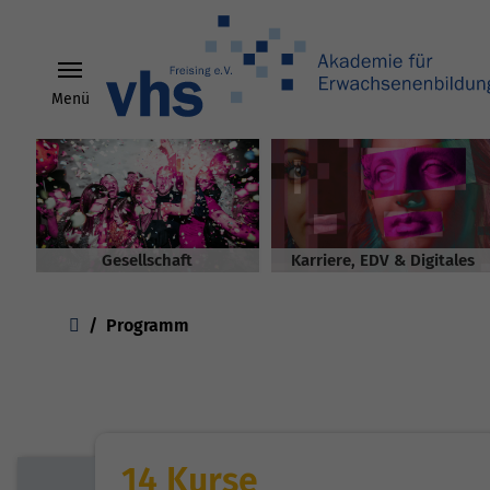
Menü
Skip to main content
Gesellschaft
Karriere, EDV & Digitales
You are here:
Programm
14 Kurse