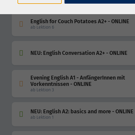
English for Couch Potatoes A2+ - ONLINE
ab Lektion 6
NEU: English Conversation A2+ - ONLINE
Evening English A1 - AnfängerInnen mit
Vorkenntnissen - ONLINE
ab Lektion 3
NEU: English A2: basics and more - ONLINE
ab Lektion 1