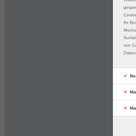
gespei
Cookie
Ihr Br
Mechan
Surfak
von Co
Daten
No
Ma
Ma