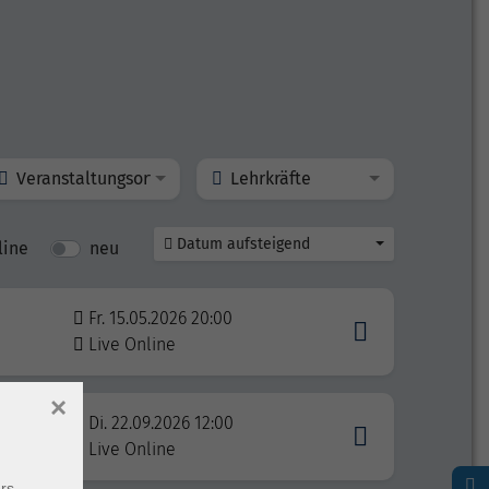
Veranstaltungsort
Lehrkräfte
Datum aufsteigend
line
neu
Fr. 15.05.2026 20:00
Live Online
×
B1 -
Di. 22.09.2026 12:00
Live Online
rs