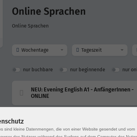
Online Sprachen
Online Sprachen
Wochentage
Tageszeit
nur buchbare
nur beginnende
nur on
NEU: Evening English A1 - AnfängerInnen -
ONLINE
English at lunch - Conversation Course A2/
enschutz
ONLINE
s sind kleine Datenmengen, die von einer Website gesendet und vom
owser des Nutzers während des Surfens auf dem Computer des Nutze