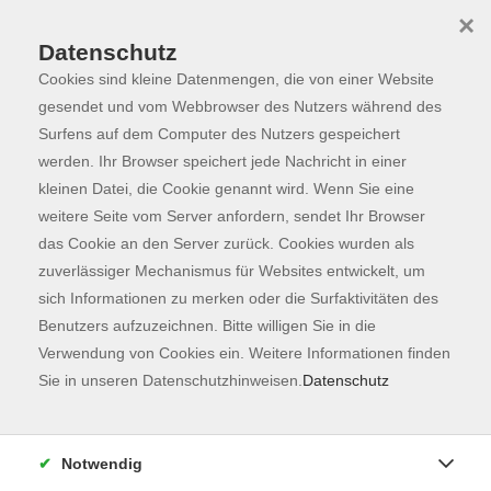
×
Datenschutz
Cookies sind kleine Datenmengen, die von einer Website
Skip to main content
You are here:
Programm
gesendet und vom Webbrowser des Nutzers während des
Surfens auf dem Computer des Nutzers gespeichert
werden. Ihr Browser speichert jede Nachricht in einer
kleinen Datei, die Cookie genannt wird. Wenn Sie eine
Der Kurs konnte nicht gefunden werden.
weitere Seite vom Server anfordern, sendet Ihr Browser
das Cookie an den Server zurück. Cookies wurden als
zuverlässiger Mechanismus für Websites entwickelt, um
Kontaktformular
sich Informationen zu merken oder die Surfaktivitäten des
Impressum
Benutzers aufzuzeichnen. Bitte willigen Sie in die
AGB
Verwendung von Cookies ein. Weitere Informationen finden
Sie in unseren Datenschutzhinweisen.
Datenschutz
Datenschutzerklärung
Sitemap
Widerruf
Notwendig