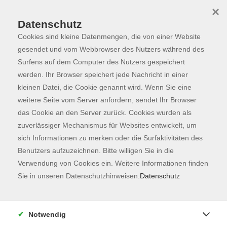
×
Datenschutz
Cookies sind kleine Datenmengen, die von einer Website
Skip to main content
You are here:
Programm
gesendet und vom Webbrowser des Nutzers während des
Surfens auf dem Computer des Nutzers gespeichert
werden. Ihr Browser speichert jede Nachricht in einer
kleinen Datei, die Cookie genannt wird. Wenn Sie eine
Der Kurs konnte nicht gefunden werden.
weitere Seite vom Server anfordern, sendet Ihr Browser
das Cookie an den Server zurück. Cookies wurden als
zuverlässiger Mechanismus für Websites entwickelt, um
Kontaktformular
sich Informationen zu merken oder die Surfaktivitäten des
Impressum
Benutzers aufzuzeichnen. Bitte willigen Sie in die
AGB
Verwendung von Cookies ein. Weitere Informationen finden
Sie in unseren Datenschutzhinweisen.
Datenschutz
Datenschutzerklärung
Sitemap
Widerruf
Notwendig