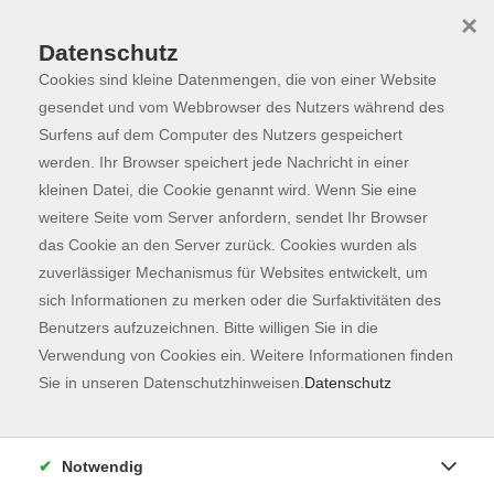
×
Datenschutz
Cookies sind kleine Datenmengen, die von einer Website
Skip to main content
You are here:
Programm
gesendet und vom Webbrowser des Nutzers während des
Surfens auf dem Computer des Nutzers gespeichert
werden. Ihr Browser speichert jede Nachricht in einer
kleinen Datei, die Cookie genannt wird. Wenn Sie eine
Der Kurs konnte nicht gefunden werden.
weitere Seite vom Server anfordern, sendet Ihr Browser
das Cookie an den Server zurück. Cookies wurden als
zuverlässiger Mechanismus für Websites entwickelt, um
Kontaktformular
sich Informationen zu merken oder die Surfaktivitäten des
Impressum
Benutzers aufzuzeichnen. Bitte willigen Sie in die
AGB
Verwendung von Cookies ein. Weitere Informationen finden
Sie in unseren Datenschutzhinweisen.
Datenschutz
Datenschutzerklärung
Sitemap
Widerruf
Notwendig